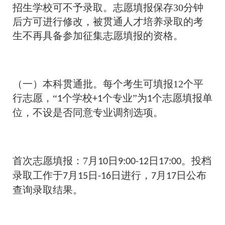
招生学校可不予录取。志愿填报保存30分钟
后方可进行修改，被贯通人才培养录取的考
生不再具备参加征集志愿填报的资格。
（一）本科贯通批。每个考生可填报12个平
行志愿，“
个学校
个专业”为
个志愿填报单
1
+1
1
位，不设是否同意专业调剂选项。
首次志愿填报：7月
日
日
。投档
10
9:00-12
17:00
录取工作于
月
日
日进行，
月
日公布
7
15
-16
7
17
查询录取结果。