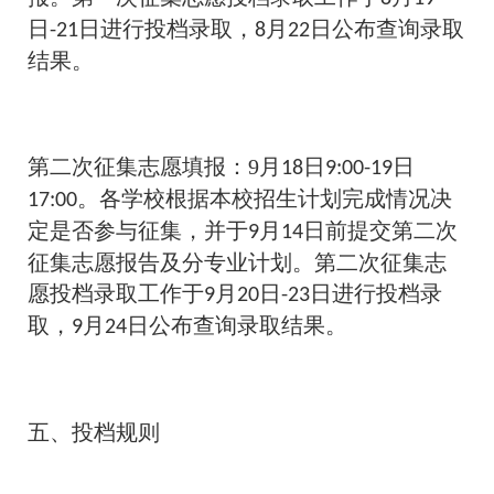
日
日进行投档录取，
月
日公布查询录取
-21
8
22
结果。
第二次征集志愿填报：9月
日
日
18
9:00-19
。各学校根据本校招生计划完成情况决
17:00
定是否参与征集，并于
月
日前提交第二次
9
14
征集志愿报告及分专业计划。第二次征集志
愿投档录取工作于
月
日
日进行投档录
9
20
-23
取，
月
日公布查询录取结果。
9
24
五、投档规则