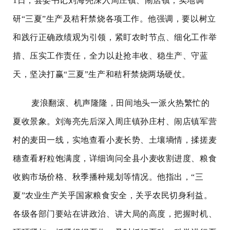
1日，县委书记刘海亮深入周庄镇、闹店镇，实地调
研“三夏”生产及秸秆禁烧各项工作。他强调，要以树立
和践行正确政绩观为引领，紧盯农时节点、细化工作举
措、压实工作责任，全力以赴抢丰收、稳生产、守蓝
天，坚决打赢“三夏”生产和秸秆禁烧两场硬仗。
麦浪翻滚、机声隆隆，田间地头一派火热繁忙的
夏收景象。刘海亮先后深入周庄镇孙庄村、闹店镇军营
村的麦田一线，实地查看小麦长势、土壤墒情，揉搓麦
穗查看籽粒饱满度，详细询问全县小麦收割进度、粮食
收购市场价格、秋季播种规划等情况。他指出，“三
夏”农业生产关乎国家粮食安全，关乎农民切身利益。
各级各部门要站在讲政治、讲大局的高度，把握时机、