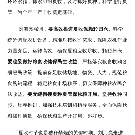
环环紧扣，抓紧组织夏收，及时抓好夏种，科学进行夏
管，为全年丰产丰收奠定基础。
刘海亮强调，
要高效推进夏收保颗粒归仓。
科学
统筹调配农机设备，精准对接收割需求，保障农机作业
力量充足、运转高效，确保夏粮应收尽收、颗粒归仓。
要稳妥做好粮食收储保民生收益
。严格落实粮食收购各
项惠民政策，提前备足收储场地、物资、人力，规范粮
食购销流程，稳定粮食市场秩序，切实保障种粮农民合
法收益。
要无缝衔接夏种夏管保秋粮开局。
坚持收种同
步、压茬推进，加强技术培训和指导服务，全面保障秋
粮播种质量，确保秋粮生产开好局、起好步。
夏收时节也是秸秆禁烧的关键时期。刘海亮走进