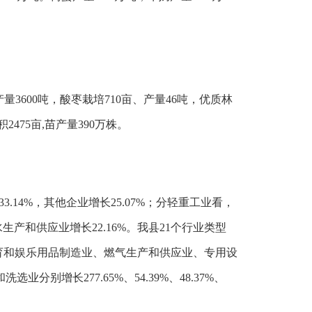
量3600吨，酸枣栽培710亩、产量46吨，优质林
475亩,苗产量390万株。
.14%，其他企业增长25.07%；分轻重工业看，
水生产和供应业增长22.16%。我县21个行业类型
育和娱乐用品制造业、燃气生产和供应业、专用设
长277.65%、54.39%、48.37%、