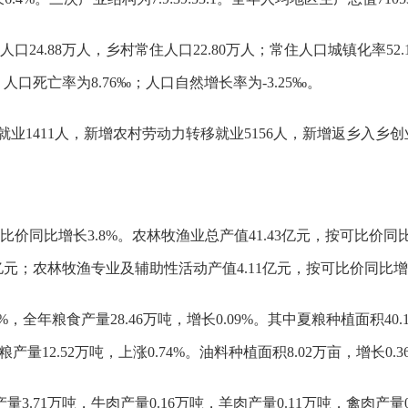
口24.88万人，乡村常住人口22.80万人；常住人口城镇化率52
，人口死亡率为8.76‰；人口自然增长率为-3.25‰。
业1411人，新增农村劳动力转移就业5156人，新增返乡入乡创业
比价同比增长3.8%。农林牧渔业总产值41.43亿元，按可比价同比
06亿元；农林牧渔专业及辅助性活动产值4.11亿元，按可比价同比增长
%，全年粮食产量28.46万吨，增长0.09%。其中夏粮种植面积40.1
秋粮产量12.52万吨，上涨0.74%。油料种植面积8.02万亩，增长0.3
3.71万吨，牛肉产量0.16万吨，羊肉产量0.11万吨，禽肉产量0.