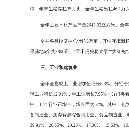
吨。年末生猪存栏35万头，全年生猪出栏46.1万
全年主要木材产品产量2643.32立方米。全
全县各类经济林总计约3万亩，其中花椒栽植2.
果基地6个共3800亩。“宝丰虎狼爬岭梨”“大红
三、工业和建筑业
全年全县规上工业增加值增长8.3%。分经济类
轻工业增长12.91%，重工业增长7.95%；分门
中，12个行业正增长，增长面为57%。其中，
备制造业、废弃资源综合利用业、食品制造业、电力热
39.91%、26.55%、20.20%、17.36%、15.63%、1