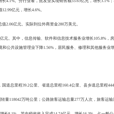
长4.1%。分行业看，批发业实现销售额33.63亿元，增长3.1%；
2.99亿元，增长4.6%。
值2.06亿元。实际到位外商资金280万美元。
4亿元。其中，信息传输、软件和信息技术服务业增长105.8%，
环境和公共设施管理业下降1.56%，居民服务、修理和其他服务业增长1
国道总里程39.2公里、省道总里程160.4公里、县乡道总里程444
转量118042万吨公里；公路旅客运输总量277万人次，旅客运输
长8.1%，其中税收收入完成14.74亿元，增长16.3%，占一般公