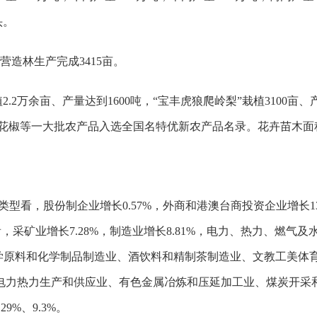
头。
年营造林生产完成3415亩。
2万余亩、产量达到1600吨，“宝丰虎狼爬岭梨”栽植3100亩、产
袍”花椒等一大批农产品入选全国名特优新农产品名录。花卉苗木面积2
型看，股份制企业增长0.57%，外商和港澳台商投资企业增长133
类看，采矿业增长7.28%，制造业增长8.81%，电力、热力、燃气及
化学原料和化学制品制造业、酒饮料和精制茶制造业、文教工美体
力生产和供应业、有色金属冶炼和压延加工业、煤炭开采和洗选业分别增
0.29%、9.3%。