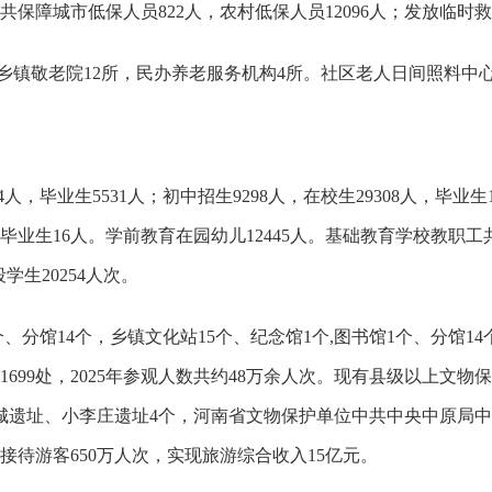
，共保障城市低保人员822人，农村低保人员12096人；发放临时救助
乡镇敬老院12所，民办养老服务机构4所。社区老人日间照料中心
人，毕业生5531人；初中招生9298人，在校生29308人，毕业生1
，毕业生16人。学前教育在园幼儿12445人。基础教育学校教职工共
学生20254人次。
分馆14个，乡镇文化站15个、纪念馆1个,图书馆1个、分馆14个
1699处，2025年参观人数共约48万余人次。现有县级以上文物
城遗址、小李庄遗址4个，河南省文物保护单位中共中央中原局中
接待游客650万人次，实现旅游综合收入15亿元。