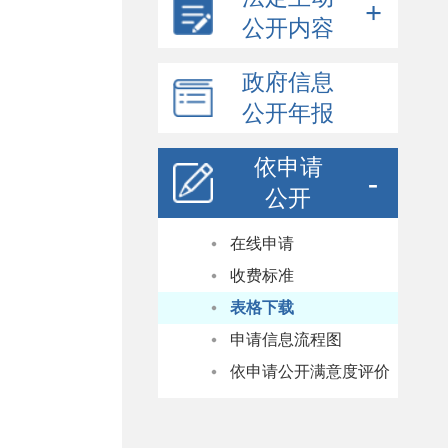
公开内容
县政府领导信息
政府信息
机构职能
公开年报
人事任免
依申请
县政府工作报告
公开
重大会议信息
建议提案办理
在线申请
财政预决算
收费标准
规划信息
表格下载
权责清单
申请信息流程图
政务服务事项清单
依申请公开满意度评价
统计信息
重点领域信息公开